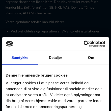
organisationer som Røde Kors. Derudover tæller vores faste
kunder bl.a. Boligforeningen 3B, KKI, AAB, Domea, Tårnby
Kommune, AUB Morbærhaven​.
Vores ejendomsservice kan inkludere:
Vedligeholdelse og reparation af VVS- og el-installationer
Energioptimering og rådgivning
Renovering og opgradering af ejendommens tekniske
systemer
Samtykke
Detaljer
Om
Installation og vedligeholdelse af varmepumper og andre
energiløsninger
Forebyggende vedligeholdelse og eftersyn for at minimere
Denne hjemmeside bruger cookies
driftsstop og skader
Vi bruger cookies til at tilpasse vores indhold og
Vi lægger vægt på at levere en skræddersyet service, der passer
annoncer, til at vise dig funktioner til sociale medier og til
til de specifikke behov og krav hos hver enkelt forening og
at analysere vores trafik. Vi deler også oplysninger om
boligselskab.
din brug af vores hjemmeside med vores partnere inden
for sociale medier, annonceringspartnere og