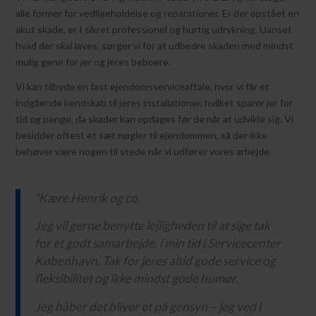
alle former for vedligeholdelse og reparationer. Er der opstået en
akut skade, er I sikret professionel og hurtig udrykning. Uanset
hvad der skal laves, sørger vi for at udbedre skaden med mindst
mulig gene for jer og jeres beboere.
Vi kan tilbyde en fast ejendomsserviceaftale, hvor vi får et
indgående kendskab til jeres installationer, hvilket sparer jer for
tid og penge, da skader kan opdages før de når at udvikle sig. Vi
besidder oftest et sæt nøgler til ejendommen, så der ikke
behøver være nogen til stede når vi udfører vores arbejde.
“Kære Henrik og co.
Jeg vil gerne benytte lejligheden til at sige tak
for et godt samarbejde, i min tid i Servicecenter
København.
Tak for jeres altid gode service og
fleksibilitet og ikke mindst gode humør.
Jeg håber det bliver et på gensyn – jeg ved i