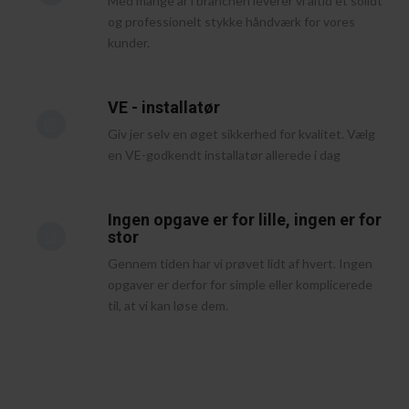
Med mange år i branchen leverer vi altid et solidt
og professionelt stykke håndværk for vores
kunder.
VE - installatør
Giv jer selv en øget sikkerhed for kvalitet. Vælg
en VE-godkendt installatør allerede i dag
Ingen opgave er for lille, ingen er for
stor
Gennem tiden har vi prøvet lidt af hvert. Ingen
opgaver er derfor for simple eller komplicerede
til, at vi kan løse dem.