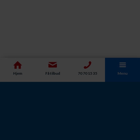
Hjem
Få tilbud
70 70 15 35
Menu
Tlf:
70 70 15 35
| E-mail:
info@hwhvvs.dk
| Adresse: Englandsvej
358, 2770 Kastrup | CVR: 34205914