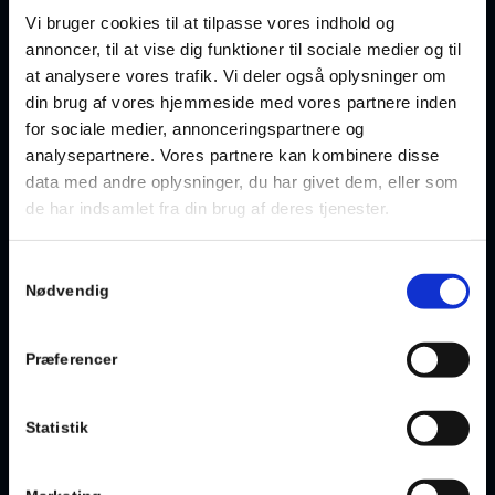
Vi bruger cookies til at tilpasse vores indhold og
annoncer, til at vise dig funktioner til sociale medier og til
Tag fat i os allerede i dag
at analysere vores trafik. Vi deler også oplysninger om
din brug af vores hjemmeside med vores partnere inden
for sociale medier, annonceringspartnere og
Kontakt os for at finde ud af mere om vores
analysepartnere. Vores partnere kan kombinere disse
energioptimeringsrådgivning, og hvordan vi kan hjælpe jer med at
data med andre oplysninger, du har givet dem, eller som
opnå en mere energieffektiv og bæredygtig. Ring til os på
70 70
15 35
, eller send en besked til os enten på
info@hwhvvs.dk
eller
de har indsamlet fra din brug af deres tjenester.
via
kontaktformularen
, så vender vi retur.
Samtykkevalg
Nødvendig
Præferencer
Statistik