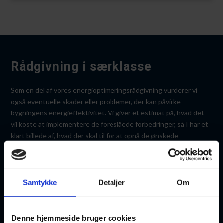
Rådgivning i særklasse
Som en del af vores energioptimerings­rådgivning vurderer vi
også eventuelle skader eller problemer, der kan påvirke
bygningens energieffektivitet. Vi giver et estimat på, hvad det
vil koste at implementere de foreslåede forbedringer, så I har et
klart billede af, hvad der skal til for at opnå de ønskede
energibesparelser.
At vælge os til jeres energioptimerings­rådgivning betyder, at I
får adgang til vores mange års erfaring og ekspertise inden for
Samtykke
Detaljer
Om
energioptimering og bæredygtige løsninger. Vi arbejder tæt
sammen med jer og vores samarbejdspartnere for at sikre, at I
får den bedst mulige rådgivning og de mest effektive løsninger
Denne hjemmeside bruger cookies
til jeres specifikke behov.